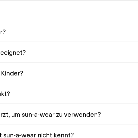
–
r?
geeignet?
r Kinder?
ukt?
arzt, um sun-a-wear zu verwenden?
 sun-a-wear nicht kennt?