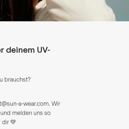
er deinem UV-
u brauchst?
t@sun-a-wear.com. Wir
r und melden uns so
 dir 💛